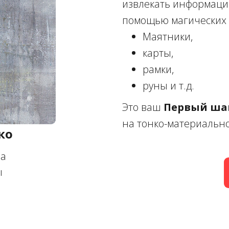
извлекать информаци
помощью магических 
Маятники,
карты,
рамки,
руны и т.д.
Это ваш
Первый ша
на тонко-материальн
ко
ра
ы