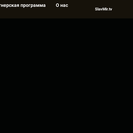
тнерская программа
О нас
SlavMir.tv